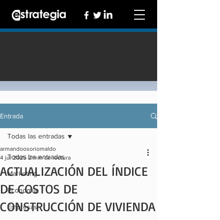
Entrada
Todas las entradas
armandoosoriomaldo
Todas las entradas
4 jul 2025
2 min de lectura
ACTUALIZACIÓN DEL ÍNDICE
Marketing
DE COSTOS DE
Economía
CONSTRUCCIÓN DE VIVIENDA
Empresas