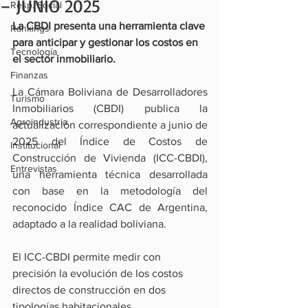
– JUNIO 2025
Resp. Social
La CBDI presenta una herramienta clave 
Rankings
para anticipar y gestionar los costos en 
Tecnología
el sector inmobiliario.
Finanzas
La Cámara Boliviana de Desarrolladores 
Turismo
Inmobiliarios (CBDI) publica la 
Agroindustria
actualización correspondiente a junio de 
2025 del Índice de Costos de 
Institucional
Construcción de Vivienda (ICC-CBDI), 
Entrevistas
una herramienta técnica desarrollada 
con base en la metodología del 
reconocido Índice CAC de Argentina, 
adaptado a la realidad boliviana.
El ICC-CBDI permite medir con 
precisión la evolución de los costos 
directos de construcción en dos 
tipologías habitacionales 