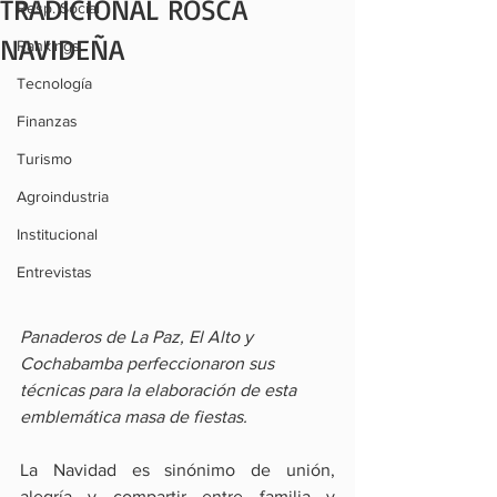
TRADICIONAL ROSCA
Resp. Social
NAVIDEÑA
Rankings
Tecnología
Finanzas
Turismo
Agroindustria
Institucional
Entrevistas
Panaderos de La Paz, El Alto y 
Cochabamba perfeccionaron sus 
técnicas para la elaboración de esta 
emblemática masa de fiestas.
La Navidad es sinónimo de unión, 
alegría y compartir entre familia y 