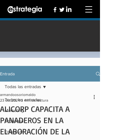
Entrada
Todas las entradas
armandoosoriomaldo
Todas las entradas
23 dic 2024
3 min de lectura
ALICORP CAPACITA A
Marketing
PANADEROS EN LA
Economía
ELABORACIÓN DE LA
Empresas