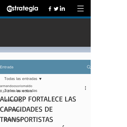
Entrada
Todas las entradas
armandoosoriomaldo
Todas las entradas
8 jul
2 min de lectura
ALICORP FORTALECE LAS
Marketing
CAPACIDADES DE
Economía
TRANSPORTISTAS
Empresas