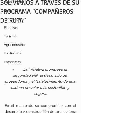
BOLIVIANOS A TRAVÉS DE SU
Resp. Social
PROGRAMA “COMPAÑEROS
Rankings
DE RUTA”
Tecnología
Finanzas
Turismo
Agroindustria
Institucional
Entrevistas
·         
La iniciativa promueve la 
seguridad vial, el desarrollo de 
proveedores y el fortalecimiento de una 
cadena de valor más sostenible y 
segura.
En el marco de su compromiso con el 
desarrollo y construcción de una cadena 