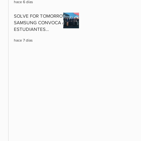
hace 6 días
EXCLUSIVAS Y
PAQUETES
SOLVE FOR TOMORROW:
INTERNACIONALES A
SAMSUNG CONVOCA A
PRECIOS RÉCORD
ESTUDIANTES
BOLIVIANOS A
hace 7 días
TRANSFORMAR SUS
COMUNIDADES CON
CIENCIA, TECNOLOGÍA E
INNOVACIÓN