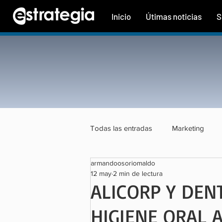
Inicio
Útimas noticias
S
Todas las entradas
Marketing
armandoosoriomaldo
Tecnología
Finanzas
Tu
12 may
2 min de lectura
ALICORP Y DEN
HIGIENE ORAL 