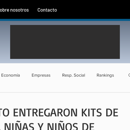
obre nosotros
Contacto
Economía
Empresas
Resp. Social
Rankings
rismo
Agroindustria
Institucional
Entrevistas
TO ENTREGARON KITS DE
A NIÑAS Y NIÑOS DE