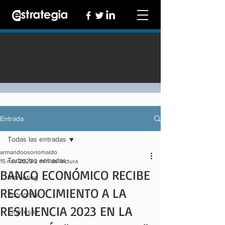
Entrada
Todas las entradas
armandoosoriomaldo
Todas las entradas
15 nov 2023
2 min de lectura
BANCO ECONÓMICO RECIBE
Marketing
RECONOCIMIENTO A LA
Economía
RESILIENCIA 2023 EN LA
Empresas