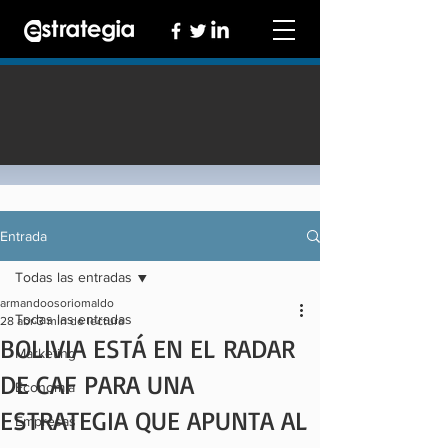
Entrada
Todas las entradas
armandoosoriomaldo
Todas las entradas
28 abr
3 min de lectura
BOLIVIA ESTÁ EN EL RADAR
Marketing
DE CAF PARA UNA
Economía
ESTRATEGIA QUE APUNTA AL
Empresas