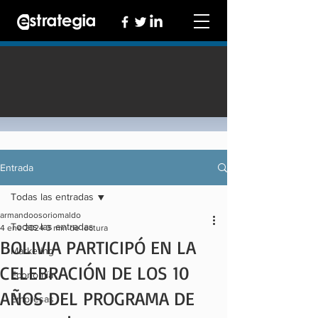
Entrada
Todas las entradas
armandoosoriomaldo
Todas las entradas
4 ene 2024
3 min de lectura
BOLIVIA PARTICIPÓ EN LA
Marketing
CELEBRACIÓN DE LOS 10
Economía
AÑOS DEL PROGRAMA DE
Empresas