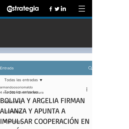
Entrada
Todas las entradas
armandoosoriomaldo
Todas las entradas
4 mar 2024
2 min de lectura
BOLIVIA Y ARGELIA FIRMAN
Marketing
ALIANZA Y APUNTA A
Economía
IMPULSAR COOPERACIÓN EN
Empresas