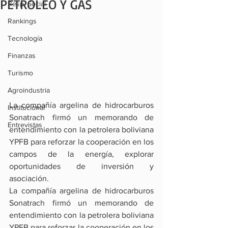
PETRÓLEO Y GAS
Resp. Social
Rankings
Tecnología
Finanzas
Turismo
Agroindustria
La compañía argelina de hidrocarburos 
Institucional
Sonatrach firmó un memorando de 
Entrevistas
entendimiento con la petrolera boliviana 
YPFB para reforzar la cooperación en los 
campos de la energía, explorar 
oportunidades de inversión y 
asociación.
La compañía argelina de hidrocarburos 
Sonatrach firmó un memorando de 
entendimiento con la petrolera boliviana 
YPFB para reforzar la cooperación en los 