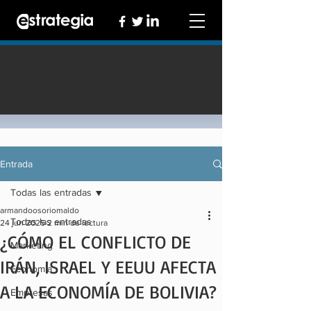
Entrada
Todas las entradas
armandoosoriomaldo
Todas las entradas
24 jun 2025
2 min de lectura
¿CÓMO EL CONFLICTO DE
Marketing
IRÁN, ISRAEL Y EEUU AFECTA
Economía
A LA ECONOMÍA DE BOLIVIA?
Empresas