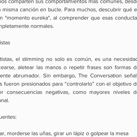
arios comparten sus comportamientos más comunes, desde
la misma canción en bucle. Para muchos, descubrir qué es
un "momento eureka", al comprender que esas conductas
mpletamente normales.
istas
tistas, el stimming no solo es común, es una necesidad.
rse, aletear las manos o repetir frases son formas de
nte abrumador. Sin embargo, The Conversation señala
s fueron presionados para “controlarlo” con el objetivo d
er consecuencias negativas, como mayores niveles de
nal.
uentes:
ar, morderse las uñas, girar un lápiz o golpear la mesa 