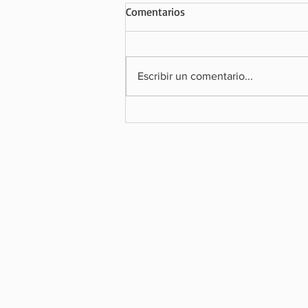
Comentarios
Escribir un comentario...
SOLVE FOR TOMORROW: SAMS
CONVOCA A ESTUDIANTES BOLI
A TRANSFORMAR SUS COMUNI
CON CIENCIA, TECNOLOGÍA E
INNOVACIÓN
Suscríbete y recibe las 