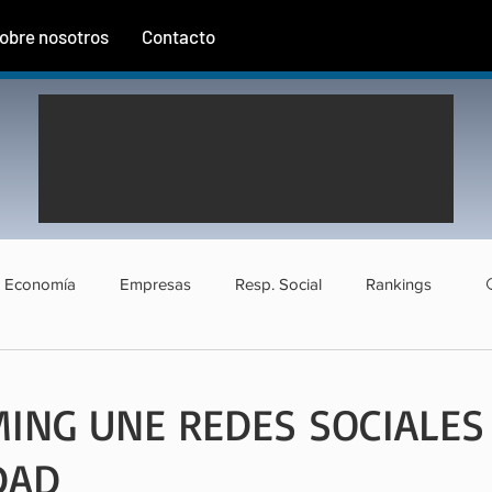
obre nosotros
Contacto
Economía
Empresas
Resp. Social
Rankings
rismo
Agroindustria
Institucional
Entrevistas
ING UNE REDES SOCIALES
DAD