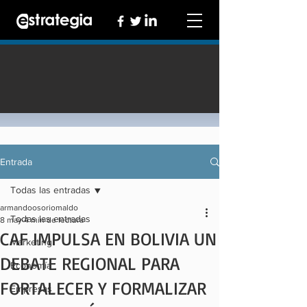
Entrada
Todas las entradas
armandoosoriomaldo
Todas las entradas
8 may
4 min de lectura
CAF IMPULSA EN BOLIVIA UN
Marketing
DEBATE REGIONAL PARA
Economía
FORTALECER Y FORMALIZAR
Empresas