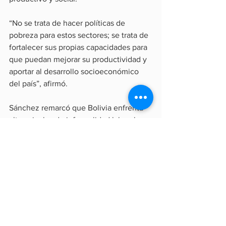
“No se trata de hacer políticas de 
pobreza para estos sectores; se trata de 
fortalecer sus propias capacidades para 
que puedan mejorar su productividad y 
aportar al desarrollo socioeconómico 
del país”, afirmó.
Sánchez remarcó que Bolivia enfrenta 
altos niveles de informalidad laboral, 
por lo que consideró insuficiente 
abordar el crecimiento económico 
únicamente desde políticas 
macroeconómicas o sectoriales. En ese 
contexto, defendió la necesidad de 
combinar estrategias “top down” y 
“bottom up” que permitan fortalecer las 
capacidades productivas de los 