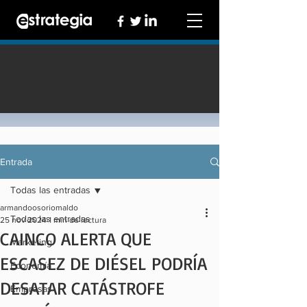
Entrada
Todas las entradas
armandoosoriomaldo
Todas las entradas
25 nov 2024
1 min de lectura
CAINCO ALERTA QUE
Marketing
ESCASEZ DE DIÉSEL PODRÍA
Economía
DESATAR CATÁSTROFE
Empresas