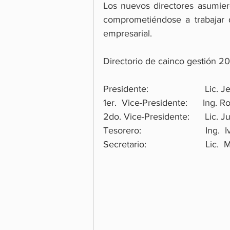
Los nuevos directores asumier
comprometiéndose a trabajar
empresarial.
Directorio de cainco gestión 
Presidente:                      L
1er.  Vice-Presidente:      Ing. 
2do. Vice-Presidente:      Lic.
Tesorero:                         In
Secretario:                       L