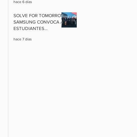
hace 6 días
EXCLUSIVAS Y
PAQUETES
SOLVE FOR TOMORROW:
INTERNACIONALES A
SAMSUNG CONVOCA A
PRECIOS RÉCORD
ESTUDIANTES
BOLIVIANOS A
hace 7 días
TRANSFORMAR SUS
COMUNIDADES CON
CIENCIA, TECNOLOGÍA E
INNOVACIÓN