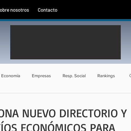
obre nosotros
Contacto
Economía
Empresas
Resp. Social
Rankings
rismo
Agroindustria
Institucional
Entrevistas
ONA NUEVO DIRECTORIO Y
FÍOS ECONÓMICOS PARA