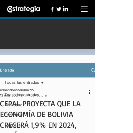
Entrada
Todas las entradas
armandoosoriomaldo
Todas las entradas
13 may 2024
3 min de lectura
CEPAL PROYECTA QUE LA
Marketing
ECONOMÍA DE BOLIVIA
Economía
CRECERÁ 1,9% EN 2024,
Empresas