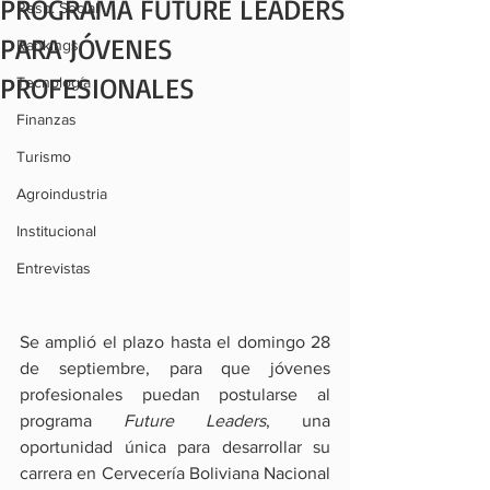
PROGRAMA FUTURE LEADERS
Resp. Social
PARA JÓVENES
Rankings
PROFESIONALES
Tecnología
Finanzas
Turismo
Agroindustria
Institucional
Entrevistas
Se amplió el plazo hasta el domingo 28 
de septiembre, para que jóvenes 
profesionales puedan postularse al 
programa 
Future Leaders
, una 
oportunidad única para desarrollar su 
carrera en Cervecería Boliviana Nacional 