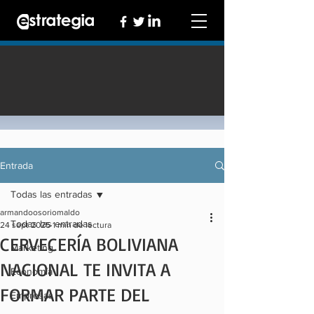
Entrada
Todas las entradas
armandoosoriomaldo
Todas las entradas
24 sept 2025
1 min de lectura
CERVECERÍA BOLIVIANA
Marketing
NACIONAL TE INVITA A
Economía
FORMAR PARTE DEL
Empresas