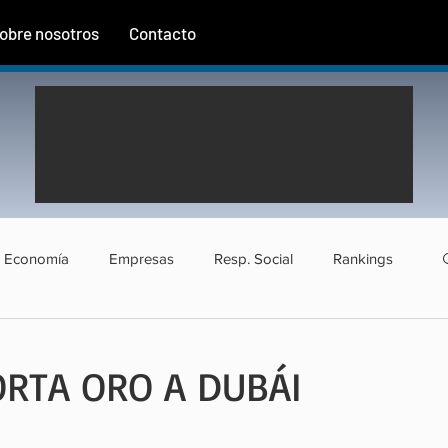
obre nosotros
Contacto
Economía
Empresas
Resp. Social
Rankings
rismo
Agroindustria
Institucional
Entrevistas
RTA ORO A DUBÁI