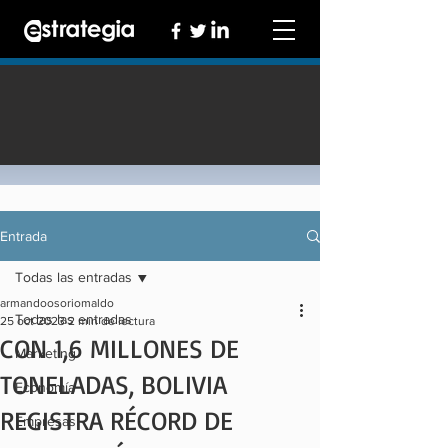
Entrada
Todas las entradas
armandoosoriomaldo
Todas las entradas
25 oct 2023
2 min de lectura
CON 1,6 MILLONES DE
Marketing
TONELADAS, BOLIVIA
Economía
REGISTRA RÉCORD DE
Empresas