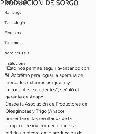
PRODUCCIÓN DE SORGO
Resp. Social
Rankings
Tecnología
Finanzas
Turismo
Agroindustria
Institucional
“Esto nos permite seguir avanzando con 
Entrevistas
el Gobierno para lograr la apertura de 
mercados externos porque hay 
importantes excedentes”, señaló el 
gerente de Anapo.
Desde la Asociación de Productores de 
Oleaginosas y Trigo (Anapo) 
presentaron los resultados de la 
campaña de invierno en donde se 
refleja un récord en la producción de 