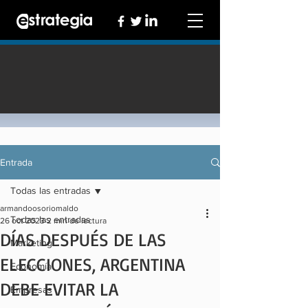
Entrada
Todas las entradas
armandoosoriomaldo
Todas las entradas
26 oct 2023
2 min de lectura
DÍAS DESPUÉS DE LAS
Marketing
ELECCIONES, ARGENTINA
Economía
DEBE EVITAR LA
Empresas