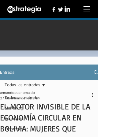
Entrada
Todas las entradas
armandoosoriomaldo
Todas las entradas
27 feb
3 min de lectura
EL MOTOR INVISIBLE DE LA
Marketing
ECONOMÍA CIRCULAR EN
Economía
BOLIVIA: MUJERES QUE
Empresas