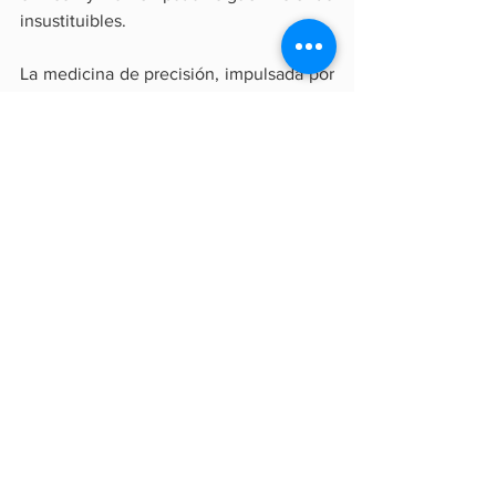
insustituibles.
La medicina de precisión, impulsada por 
la genómica y la IA, exige así un nuevo 
perfil profesional: médicos capaces de 
dialogar con la tecnología sin perder el 
enfoque humano. En la era del dato y 
del ADN, la formación médica se 
reconfigura para un futuro en el que 
cada diagnóstico y cada tratamiento 
respondan a la singularidad biológica de 
cada paciente.
Resp. Social
Economía