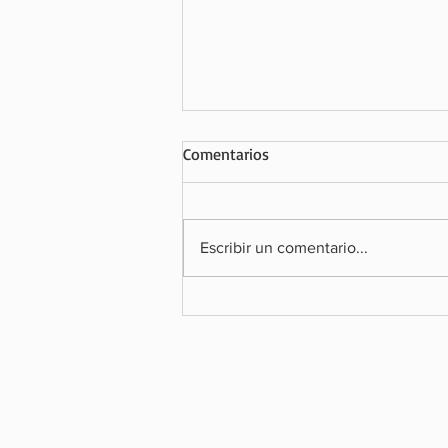
Comentarios
Escribir un comentario...
SOBOCE ALERTA SOBRE EL IMP
LA ECONOMÍA DE LA POSIBLE
EJECUCIÓN DEL FALLO ARBITRA
SU CONTRA Y RECLAMA SU DER
LA TUTELA JURISDICCIONAL EFE