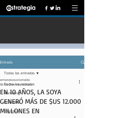
Entrada
Todas las entradas
armandoosoriomaldo
Todas las entradas
18 feb
2 min de lectura
EN 10 AÑOS, LA SOYA
Marketing
GENERÓ MÁS DE $US 12.000
Economía
MILLONES EN
Empresas