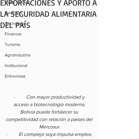
EXPORTACIONES Y APORTÓ A
Resp. Social
LA SEGURIDAD ALIMENTARIA
Rankings
DEL PAÍS
Tecnología
Finanzas
Turismo
Agroindustria
Institucional
Entrevistas
·         
Con mayor productividad y 
acceso a biotecnología moderna, 
Bolivia puede fortalecer su 
competitividad con relación a países del 
Mercosur.
·         
El complejo soya impulsa empleo, 