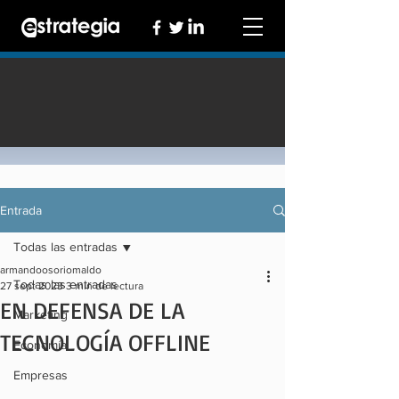
Entrada
Todas las entradas
armandoosoriomaldo
Todas las entradas
27 sept 2023
3 min de lectura
EN DEFENSA DE LA
Marketing
TECNOLOGÍA OFFLINE
Economía
Empresas