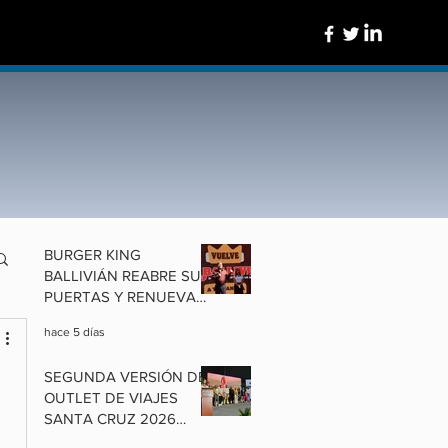
BURGER KING
BALLIVIÁN REABRE SUS
PUERTAS Y RENUEVA
UN ÍCONO DE
hace 5 días
COCHABAMBA
SEGUNDA VERSIÓN DEL
OUTLET DE VIAJES
SANTA CRUZ 2026
ALISTA OFERTAS