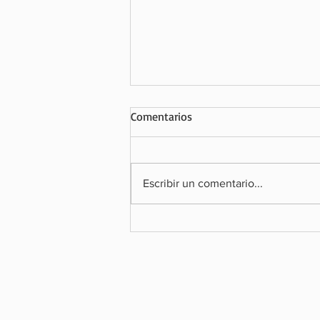
Comentarios
Escribir un comentario...
HANS LANGE: EL CHEF BOLIVIA
ALEMÁN QUE PUSO A BOLIVIA E
MAPA MICHELIN