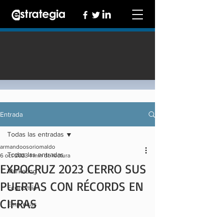
Entrada
Todas las entradas
armandoosoriomaldo
Todas las entradas
6 oct 2023
1 min de lectura
EXPOCRUZ 2023 CERRO SUS
Marketing
PUERTAS CON RÉCORDS EN
Economía
CIFRAS
Empresas