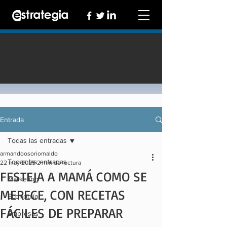
Entrada
Todas las entradas
armandoosoriomaldo
Todas las entradas
22 may 2025
2 min de lectura
FESTEJA A MAMÁ COMO SE
Marketing
MERECE, CON RECETAS
Economía
FÁCILES DE PREPARAR
Empresas