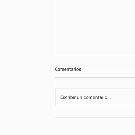
Comentarios
Escribir un comentario...
BURGER KING BALLIVIÁN REABR
PUERTAS Y RENUEVA UN ÍCONO