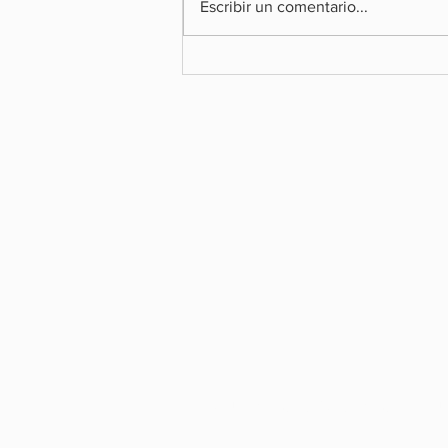
Escribir un comentario...
SOBOCE ALERTA SOBRE EL IMP
LA ECONOMÍA DE LA POSIBLE
EJECUCIÓN DEL FALLO ARBITRA
SU CONTRA Y RECLAMA SU DER
LA TUTELA JURISDICCIONAL EFE
Suscríbete y recibe las 