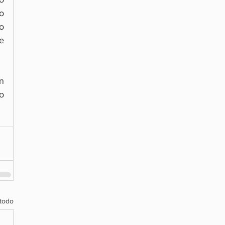
 
o 
 
n 
o 
todo