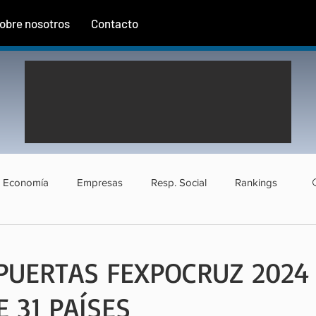
obre nosotros
Contacto
Economía
Empresas
Resp. Social
Rankings
rismo
Agroindustria
Institucional
Entrevistas
PUERTAS FEXPOCRUZ 2024
 31 PAÍSES