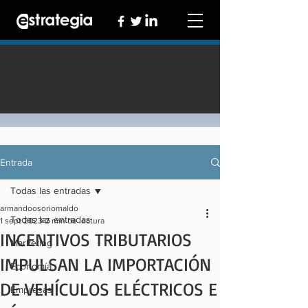
Entrada
Todas las entradas
armandoosoriomaldo
Todas las entradas
1 sept 2023
2 min de lectura
INCENTIVOS TRIBUTARIOS
Marketing
IMPULSAN LA IMPORTACIÓN
Economía
DE VEHÍCULOS ELÉCTRICOS E
Empresas