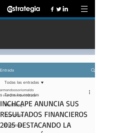
Entrada
Todas las entradas
armandoosoriomaldo
Todas las entradas
9 mar
2 min de lectura
INCHCAPE ANUNCIA SUS
Marketing
RESULTADOS FINANCIEROS
Economía
2025 DESTACANDO LA
Empresas