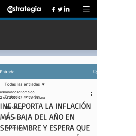
Entrada
Todas las entradas
armandoosoriomaldo
Todas las entradas
2 oct 2025
2 min de lectura
INE REPORTA LA INFLACIÓN
Marketing
MÁS BAJA DEL AÑO EN
Economía
SEPTIEMBRE Y ESPERA QUE
Empresas