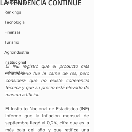
LA TENDENCIA CONTINÚE
Resp. Social
Rankings
Tecnología
Finanzas
Turismo
Agroindustria
Institucional
El INE registró que el producto más 
Entrevistas
inflacionario fue la carne de res, pero 
considera que no existe coherencia 
técnica y que su precio está elevado de 
manera artificial.
El Instituto Nacional de Estadística (INE) 
informó que la inflación mensual de 
septiembre llegó al 0,2%, cifra que es la 
más baja del año y que ratifica una 