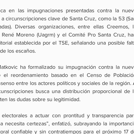
ca en las impugnaciones presentadas contra la nueva
ta a circunscripciones clave de Santa Cruz, como la 53 (Sa
das). Diversas organizaciones, entre ellas Creemos, la
 René Moreno (Uagrm) y el Comité Pro Santa Cruz, han
itorial establecida por el TSE, señalando una posible falt
 de los escaños.
Matkovic ha formalizado su impugnación contra la nueva
e el reordenamiento basado en el Censo de Población
nso entre los actores políticos y sociales de la región. 
unscripciones busca una distribución proporcional de la
ten las dudas sobre su legitimidad.
 electorales a actuar con prontitud y transparencia para
via necesita certezas”, enfatizó, subrayando la importanci
oral confiable y sin contratiempos para el próximo 17 de