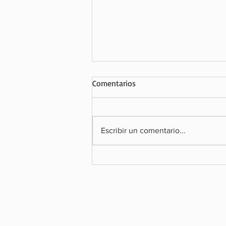
Comentarios
Escribir un comentario...
SOBOCE ALERTA SOBRE EL IMP
LA ECONOMÍA DE LA POSIBLE
EJECUCIÓN DEL FALLO ARBITRA
SU CONTRA Y RECLAMA SU DER
LA TUTELA JURISDICCIONAL EFE