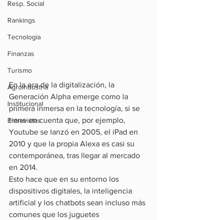
Resp. Social
Rankings
Tecnología
Finanzas
Turismo
En la era de la digitalización, la 
Agroindustria
Generación Alpha emerge como la 
Institucional
primera inmersa en la tecnología, si se 
tiene en cuenta que, por ejemplo, 
Entrevistas
Youtube se lanzó en 2005, el iPad en 
2010 y que la propia Alexa es casi su 
contemporánea, tras llegar al mercado 
en 2014.
Esto hace que en su entorno los 
dispositivos digitales, la inteligencia 
artificial y los chatbots sean incluso más 
comunes que los juguetes 