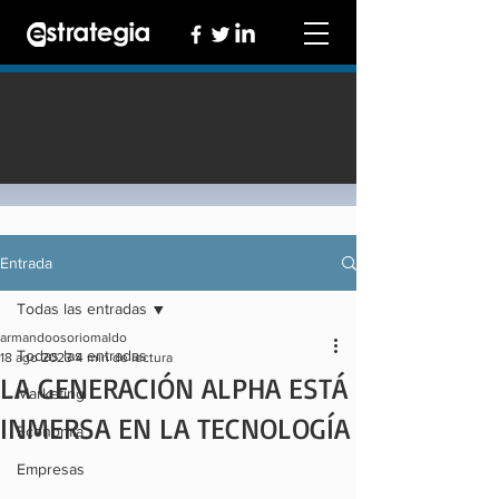
Entrada
Todas las entradas
armandoosoriomaldo
Todas las entradas
18 ago 2023
4 min de lectura
LA GENERACIÓN ALPHA ESTÁ
Marketing
INMERSA EN LA TECNOLOGÍA
Economía
Empresas