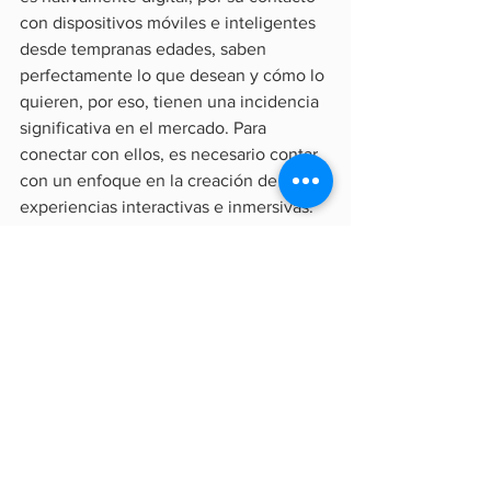
con dispositivos móviles e inteligentes 
desde tempranas edades, saben 
perfectamente lo que desean y cómo lo 
quieren, por eso, tienen una incidencia 
significativa en el mercado. Para 
conectar con ellos, es necesario contar 
con un enfoque en la creación de 
experiencias interactivas e inmersivas. 
En este sentido, la comunicación 
omnicanal permitirá involucrarlos en los 
mismos canales que usan para 
conectarse con amigos, como 
WhatsApp, Messenger, RCS, YouTube, 
Instagram y muchos otros. Además, con 
un chatbot conversacional de IA, es 
posible brindar soporte siempre 
disponible, reconociendo sus 
intenciones y proporcionando 