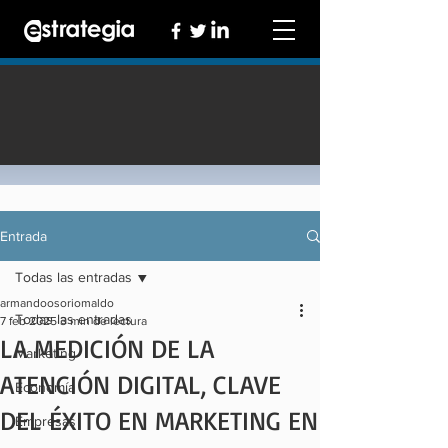
Entrada
Todas las entradas
armandoosoriomaldo
Todas las entradas
7 feb 2025
3 min de lectura
LA MEDICIÓN DE LA
Marketing
ATENCIÓN DIGITAL, CLAVE
Economía
DEL ÉXITO EN MARKETING EN
Empresas