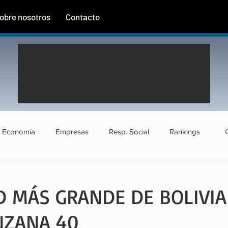
obre nosotros
Contacto
Economía
Empresas
Resp. Social
Rankings
rismo
Agroindustria
Institucional
Entrevistas
D MÁS GRANDE DE BOLIVIA
NZANA 40