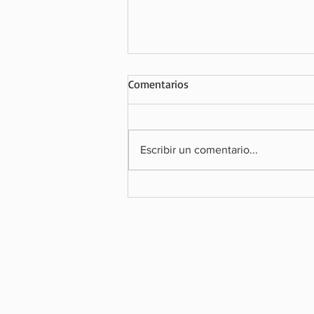
Comentarios
Escribir un comentario...
SOBOCE ALERTA SOBRE EL IMP
LA ECONOMÍA DE LA POSIBLE
EJECUCIÓN DEL FALLO ARBITRA
SU CONTRA Y RECLAMA SU DER
LA TUTELA JURISDICCIONAL EFE