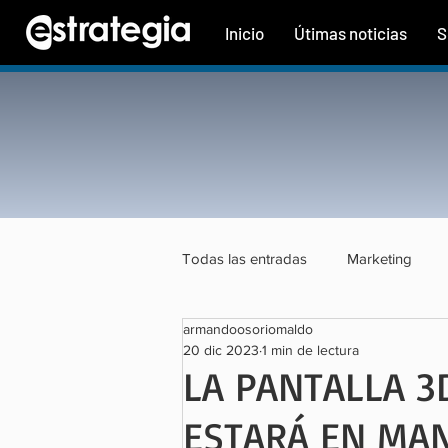
Inicio
Útimas noticias
S
Todas las entradas
Marketing
armandoosoriomaldo
Tecnología
Finanzas
Tu
20 dic 2023
1 min de lectura
LA PANTALLA 3
ESTARÁ EN MA