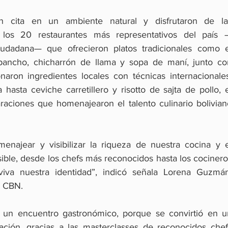
 cita en un ambiente natural y disfrutaron de las
r los 20 restaurantes más representativos del país 
iudadana— que ofrecieron platos tradicionales como el
ancho, chicharrón de llama y sopa de maní, junto con
aron ingredientes locales con técnicas internacionales.
 hasta ceviche carretillero y risotto de sajta de pollo, e
raciones que homenajearon el talento culinario boliviano
najear y visibilizar la riqueza de nuestra cocina y el
ible, desde los chefs más reconocidos hasta los cocinero
viva nuestra identidad”, indicó señala Lorena Guzmán,
e CBN.
e un encuentro gastronómico, porque se convirtió en un
ación, gracias a las masterclasses de reconocidos chefs