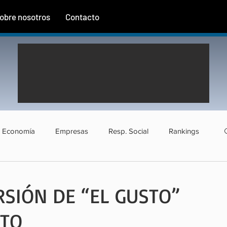
obre nosotros
Contacto
Economía
Empresas
Resp. Social
Rankings
rismo
Agroindustria
Institucional
Entrevistas
RSIÓN DE “EL GUSTO”
ITO