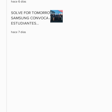
hace 6 días
EXCLUSIVAS Y
PAQUETES
SOLVE FOR TOMORROW:
INTERNACIONALES A
SAMSUNG CONVOCA A
PRECIOS RÉCORD
ESTUDIANTES
BOLIVIANOS A
hace 7 días
TRANSFORMAR SUS
COMUNIDADES CON
CIENCIA, TECNOLOGÍA E
INNOVACIÓN