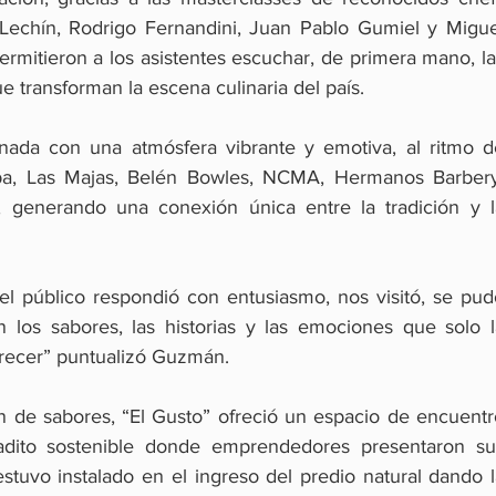
echín, Rodrigo Fernandini, Juan Pablo Gumiel y Miguel
ermitieron a los asistentes escuchar, de primera mano, la
ue transforman la escena culinaria del país.
ada con una atmósfera vibrante y emotiva, al ritmo de
ba, Las Majas, Belén Bowles, NCMA, Hermanos Barbery,
enerando una conexión única entre la tradición y la
l público respondió con entusiasmo, nos visitó, se pudo
 los sabores, las historias y las emociones que solo la
frecer” puntualizó Guzmán.
 de sabores, “El Gusto” ofreció un espacio de encuentro
cadito sostenible donde emprendedores presentaron sus
estuvo instalado en el ingreso del predio natural dando l