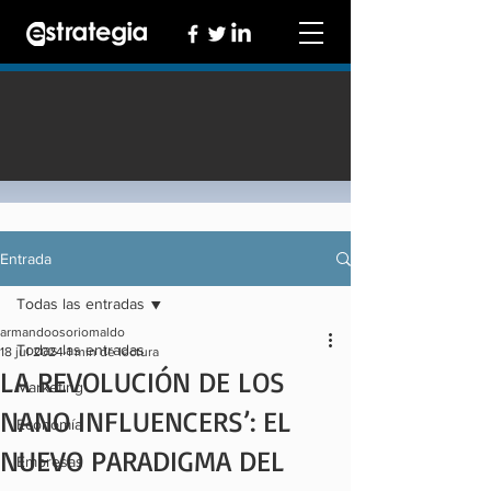
Entrada
Todas las entradas
armandoosoriomaldo
Todas las entradas
18 jul 2024
1 min de lectura
LA REVOLUCIÓN DE LOS
Marketing
NANO INFLUENCERS’: EL
Economía
NUEVO PARADIGMA DEL
Empresas