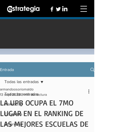
Entrada
Todas las entradas
armandoosoriomaldo
Todas las entradas
13 sept 2023
3 min de lectura
LA UPB OCUPA EL 7MO
Marketing
LUGAR EN EL RANKING DE
Economía
LAS MEJORES ESCUELAS DE
Empresas