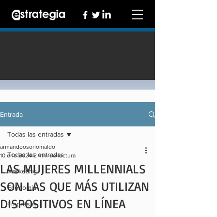
Entrada
Todas las entradas
armandoosoriomaldo
Todas las entradas
10 ene 2024
2 min de lectura
LAS MUJERES MILLENNIALS
Marketing
SON LAS QUE MÁS UTILIZAN
Economía
DISPOSITIVOS EN LÍNEA
Empresas