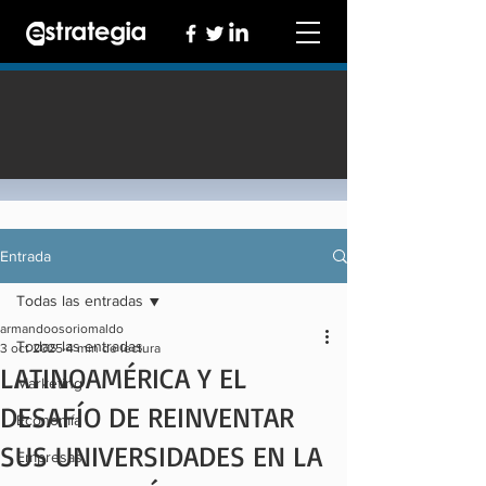
Entrada
Todas las entradas
armandoosoriomaldo
Todas las entradas
3 oct 2025
4 min de lectura
LATINOAMÉRICA Y EL
Marketing
DESAFÍO DE REINVENTAR
Economía
SUS UNIVERSIDADES EN LA
Empresas