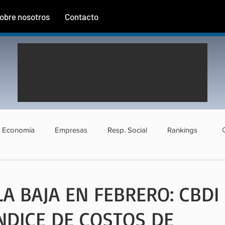
obre nosotros
Contacto
Economía
Empresas
Resp. Social
Rankings
rismo
Agroindustria
Institucional
Entrevistas
LA BAJA EN FEBRERO: CBDI
ÍNDICE DE COSTOS DE