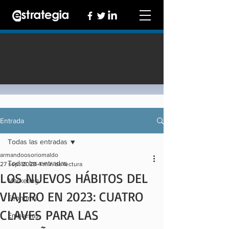
Entrada
Todas las entradas
armandoosoriomaldo
Todas las entradas
27 sept 2023
4 min de lectura
LOS NUEVOS HÁBITOS DEL
Marketing
VIAJERO EN 2023: CUATRO
Economía
CLAVES PARA LAS
Empresas