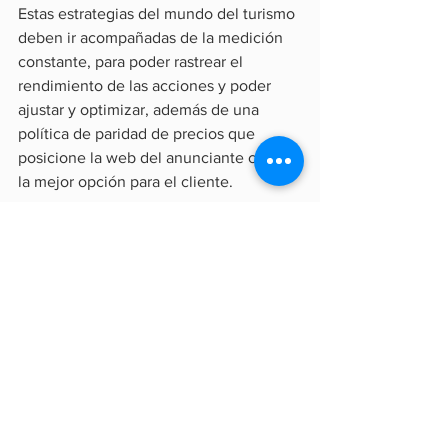
Estas estrategias del mundo del turismo 
deben ir acompañadas de la medición 
constante, para poder rastrear el 
rendimiento de las acciones y poder 
ajustar y optimizar, además de una 
política de paridad de precios que 
posicione la web del anunciante como 
la mejor opción para el cliente.
4. Desestacionalización
La tendencia de hacer turismo durante 
todo el año es una dinámica que se ha 
introducido en la industria de los viajes 
en los últimos años y, para contribuir a 
ello, las campañas digitales tienen que 
estar diseñadas para todo el año.
Mientras en periodos de alta demanda 
se ahorra en recursos, en los periodos 