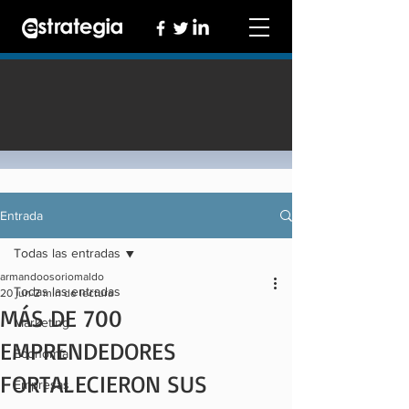
Entrada
Todas las entradas
armandoosoriomaldo
Todas las entradas
20 jun
2 min de lectura
MÁS DE 700
Marketing
EMPRENDEDORES
Economía
FORTALECIERON SUS
Empresas