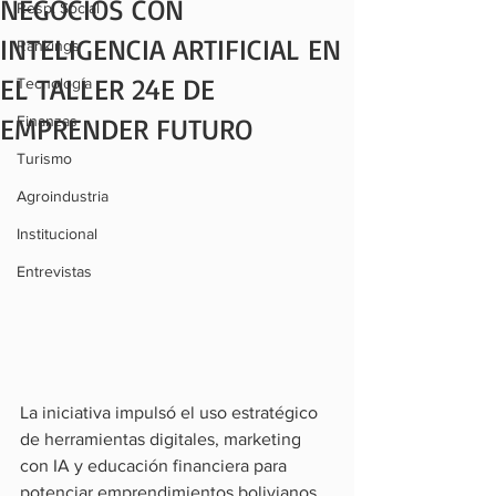
NEGOCIOS CON
Resp. Social
INTELIGENCIA ARTIFICIAL EN
Rankings
EL TALLER 24E DE
Tecnología
EMPRENDER FUTURO
Finanzas
Turismo
Agroindustria
Institucional
Entrevistas
La iniciativa impulsó el uso estratégico 
de herramientas digitales, marketing 
con IA y educación financiera para 
potenciar emprendimientos bolivianos.