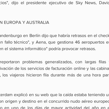
cios", dijo el presidente ejecutivo de Sky News, David.
EN EUROPA Y AUSTRALIA
andenburgo en Berlín dijo que habría retrasos en el chec
un fallo técnico", y Aena, que gestiona 46 aeropuertos e
en el sistema informático" podría provocar retrasos.
reportaron problemas generalizados, con largas filas y
vación de los servicios de facturación online y las cabina
 los viajeros hicieron fila durante más de una hora para
erdam explicó en su web que la caída estaba teniendo un
on origen y destino en el concurrido nudo aéreo europeo.
ujo en uno de los días de mayor actividad del año en el