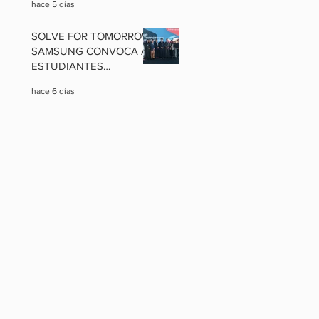
hace 5 días
EXCLUSIVAS Y
PAQUETES
SOLVE FOR TOMORROW:
INTERNACIONALES A
SAMSUNG CONVOCA A
PRECIOS RÉCORD
ESTUDIANTES
BOLIVIANOS A
hace 6 días
TRANSFORMAR SUS
COMUNIDADES CON
CIENCIA, TECNOLOGÍA E
INNOVACIÓN