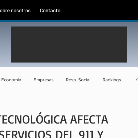
obre nosotros
Contacto
Economía
Empresas
Resp. Social
Rankings
rismo
Agroindustria
Institucional
Entrevistas
TECNOLÓGICA AFECTA
ERVICIOS DEL 911 Y