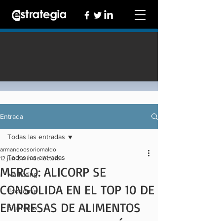
Entrada
Todas las entradas
armandoosoriomaldo
Todas las entradas
12 jun
2 min de lectura
MERCO: ALICORP SE
Marketing
CONSOLIDA EN EL TOP 10 DE
Economía
EMPRESAS DE ALIMENTOS
Empresas