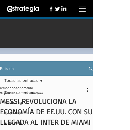
Entrada
Todas las entradas
armandoosoriomaldo
Todas las entradas
18 jul 2023
2 min de lectura
MESSI REVOLUCIONA LA
Marketing
ECONOMÍA DE EE.UU. CON SU
Economía
LLEGADA AL INTER DE MIAMI
Empresas