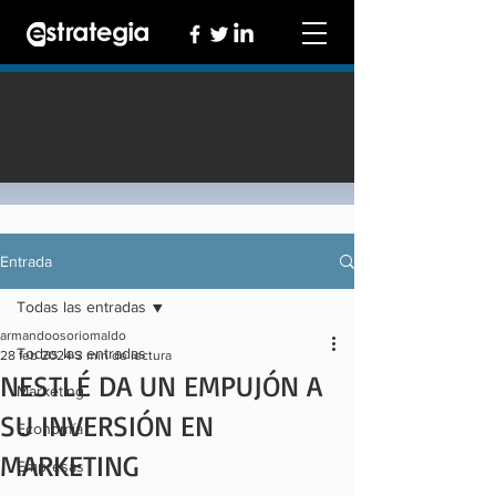
Entrada
Todas las entradas
armandoosoriomaldo
Todas las entradas
28 feb 2024
3 min de lectura
NESTLÉ DA UN EMPUJÓN A
Marketing
SU INVERSIÓN EN
Economía
MARKETING
Empresas