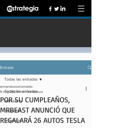
Entrada
Todas las entradas
armandoosoriomaldo
Todas las entradas
9 may 2024
1 min de lectura
POR SU CUMPLEAÑOS,
Marketing
MRBEAST ANUNCIÓ QUE
Economía
REGALARÁ 26 AUTOS TESLA
Empresas