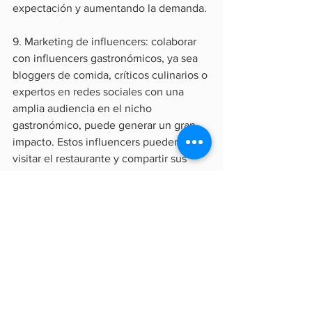
expectación y aumentando la demanda.
9. Marketing de influencers: colaborar 
con influencers gastronómicos, ya sea 
bloggers de comida, críticos culinarios o 
expertos en redes sociales con una 
amplia audiencia en el nicho 
gastronómico, puede generar un gran 
impacto. Estos influencers pueden 
visitar el restaurante y compartir sus 
experiencias a través de publicaciones, 
reseñas o videos, lo que aumentará la 
visibilidad y credibilidad del negocio.
10. Concursos y eventos participativos: 
organizar concursos o eventos 
participativos relacionados con la 
gastronomía puede ser una excelente 
manera de involucrar a los clientes y 