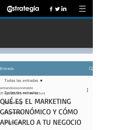
Entrada
Todas las entradas
armandoosoriomaldo
Todas las entradas
31 ago 2023
5 min de lectura
QUÉ ES EL MARKETING
Marketing
GASTRONÓMICO Y CÓMO
Economía
APLICARLO A TU NEGOCIO
Empresas