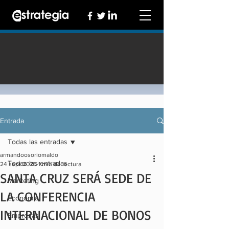
Entrada
Todas las entradas
armandoosoriomaldo
Todas las entradas
24 sept 2025
1 min de lectura
SANTA CRUZ SERÁ SEDE DE
Marketing
LA CONFERENCIA
Economía
INTERNACIONAL DE BONOS
Empresas