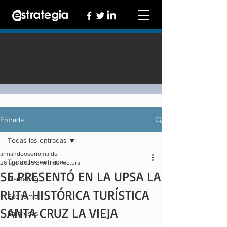
Entrada
Todas las entradas
armandoosoriomaldo
Todas las entradas
26 ago 2025
3 min de lectura
SE PRESENTÓ EN LA UPSA LA
Marketing
RUTA HISTÓRICA TURÍSTICA
Economía
SANTA CRUZ LA VIEJA
Empresas